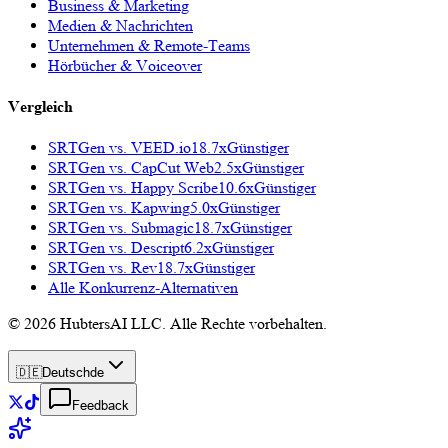
Business & Marketing
Medien & Nachrichten
Unternehmen & Remote-Teams
Hörbücher & Voiceover
Vergleich
SRTGen vs.
VEED.io
18.7x
Günstiger
SRTGen vs.
CapCut Web
2.5x
Günstiger
SRTGen vs.
Happy Scribe
10.6x
Günstiger
SRTGen vs.
Kapwing
5.0x
Günstiger
SRTGen vs.
Submagic
18.7x
Günstiger
SRTGen vs.
Descript
6.2x
Günstiger
SRTGen vs.
Rev
18.7x
Günstiger
Alle Konkurrenz-Alternativen
© 2026 HubtersAI LLC. Alle Rechte vorbehalten.
🇩🇪
Deutsch
de
Feedback