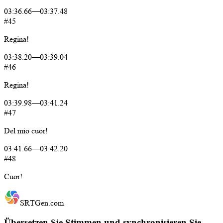
03:36.66
—
03:37.48
#45
Regina!
03:38.20
—
03:39.04
#46
Regina!
03:39.98
—
03:41.24
#47
Del
mio
cuor!
03:41.66
—
03:42.20
#48
Cuor!
SRTGen
.com
Übersetzen Sie Stimmen und synchronisieren Sie