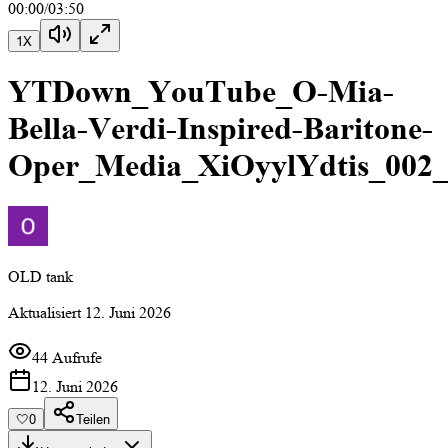
00:00
/
03:50
1
X
YTDown_YouTube_O-Mia-
Bella-Verdi-Inspired-Baritone-
Oper_Media_XiOyylYdtis_002
OLD tank
Aktualisiert
12. Juni 2026
44 Aufrufe
12. Juni 2026
🤍
0
Teilen