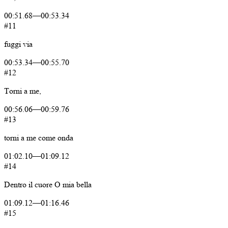
00:51.68
—
00:53.34
#11
fuggi
via
00:53.34
—
00:55.70
#12
Torni
a
me,
00:56.06
—
00:59.76
#13
torni
a
me
come
onda
01:02.10
—
01:09.12
#14
Dentro
il
cuore
O
mia
bella
01:09.12
—
01:16.46
#15