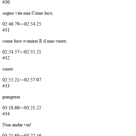
#30
sogno
vita
mia
Come
luce,
02:46.79
—
02:54.25
#31
come
luce
svanirai
E
il
mio
cuore,
02:54.57
—
02:55.21
#32
cuore
02:55.21
—
02:57.07
#33
piangerai
03:18.60
—
03:21.22
#34
Non
andar
via!
03:21.68
—
03:22.16