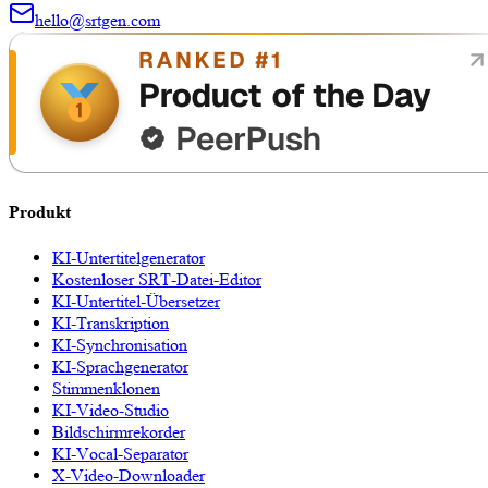
hello@srtgen.com
Produkt
KI-Untertitelgenerator
Kostenloser SRT-Datei-Editor
KI-Untertitel-Übersetzer
KI-Transkription
KI-Synchronisation
KI-Sprachgenerator
Stimmenklonen
KI-Video-Studio
Bildschirmrekorder
KI-Vocal-Separator
X-Video-Downloader