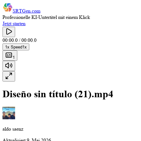
SRTGen
.com
Professionelle KI-Untertitel mit einem Klick
Jetzt starten
00:00.0
/
00:00.0
1
x Speed
1
x
1
Diseño sin título (21).mp4
aldo saenz
Aktualisiert
9. Mai 2026