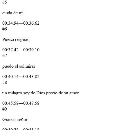
#5
cuida
de
mí
00:34.94
—
00:36.62
#6
Puedo
respirar,
00:37.42
—
00:39.10
#7
puedo
el
sol
mirar
00:40.14
—
00:43.82
#8
un
milagro
soy
de Dios
precio
de
su
amor
00:45.58
—
00:47.58
#9
Gracias
señor
00:50.78
—
00:51.18