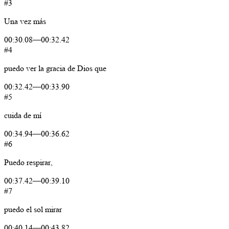
#3
Una
vez
más
00:30.08
—
00:32.42
#4
puedo
ver
la
gracia
de
Dios
que
00:32.42
—
00:33.90
#5
cuida
de
mí
00:34.94
—
00:36.62
#6
Puedo
respirar,
00:37.42
—
00:39.10
#7
puedo
el
sol
mirar
00:40.14
—
00:43.82