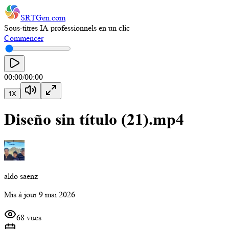
SRTGen
.com
Sous-titres IA professionnels en un clic
Commencer
00:00
/
00:00
1
X
Diseño sin título (21).mp4
aldo saenz
Mis à jour
9 mai 2026
68 vues