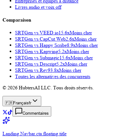
Entreprises et équipes à distance
Livres audio et voix off
Comparaison
SRTGen vs
VEED.io
15.6x
Moins cher
SRTGen vs
CapCut Web
2.6x
Moins cher
SRTGen vs
Happy Scribe
8.9x
Moins cher
SRTGen vs
Kapwing
5.2x
Moins cher
SRTGen vs
Submagic
15.6x
Moins cher
SRTGen vs
Descript
5.2x
Moins cher
SRTGen vs
Rev
93.8x
Moins cher
Toutes les alternatives des concurrents
© 2026 HubtersAI LLC. Tous droits réservés.
🇫🇷
Français
fr
Commentaires
Landing.Navbar.cta.floating.title