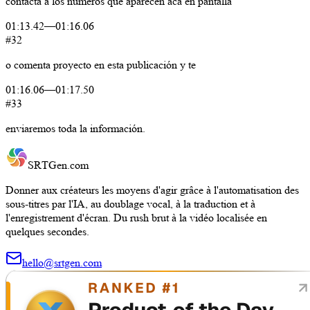
contacta
a
los
números
que
aparecen
acá
en
pantalla
01:13.42
—
01:16.06
#32
o
comenta
proyecto
en
esta
publicación
y
te
01:16.06
—
01:17.50
#33
enviaremos
toda
la
información.
SRTGen
.com
Donner aux créateurs les moyens d'agir grâce à l'automatisation des
sous-titres par l'IA, au doublage vocal, à la traduction et à
l'enregistrement d'écran. Du rush brut à la vidéo localisée en
quelques secondes.
hello@srtgen.com