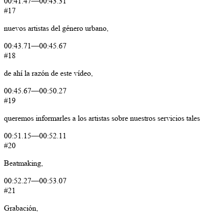
00:41.47
—
00:43.31
#17
nuevos
artistas
del
género
urbano,
00:43.71
—
00:45.67
#18
de
ahí
la
razón
de
este
vídeo,
00:45.67
—
00:50.27
#19
queremos
informarles
a
los
artistas
sobre
nuestros
servicios
tales
00:51.15
—
00:52.11
#20
Beatmaking,
00:52.27
—
00:53.07
#21
Grabación,