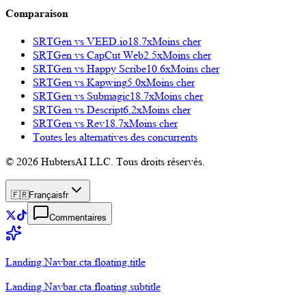
Comparaison
SRTGen vs
VEED.io
18.7x
Moins cher
SRTGen vs
CapCut Web
2.5x
Moins cher
SRTGen vs
Happy Scribe
10.6x
Moins cher
SRTGen vs
Kapwing
5.0x
Moins cher
SRTGen vs
Submagic
18.7x
Moins cher
SRTGen vs
Descript
6.2x
Moins cher
SRTGen vs
Rev
18.7x
Moins cher
Toutes les alternatives des concurrents
© 2026 HubtersAI LLC. Tous droits réservés.
🇫🇷
Français
fr
Commentaires
Landing.Navbar.cta.floating.title
Landing.Navbar.cta.floating.subtitle