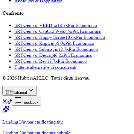
Audiolibri & Doppiaggio
Confronto
SRTGen vs.
VEED.io
18.7x
Più Economico
SRTGen vs.
CapCut Web
2.5x
Più Economico
SRTGen vs.
Happy Scribe
10.6x
Più Economico
SRTGen vs.
Kapwing
5.0x
Più Economico
SRTGen vs.
Submagic
18.7x
Più Economico
SRTGen vs.
Descript
6.2x
Più Economico
SRTGen vs.
Rev
18.7x
Più Economico
Tutte le alternative ai concorrenti
© 2026 HubtersAI LLC. Tutti i diritti riservati.
🇮🇹
Italiano
it
Feedback
Landing.Navbar.cta.floating.title
Landing.Navbar.cta.floating.subtitle