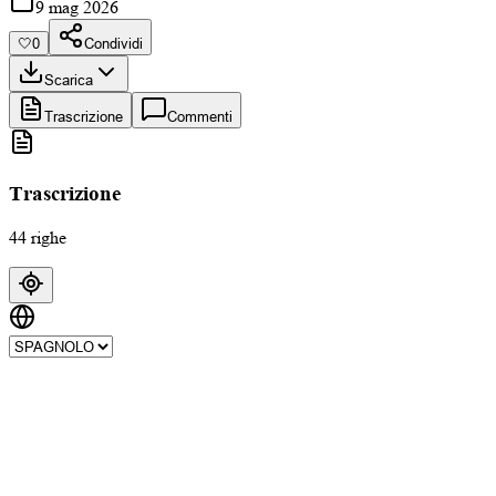
9 mag 2026
🤍
0
Condividi
Scarica
Trascrizione
Commenti
Trascrizione
44 righe