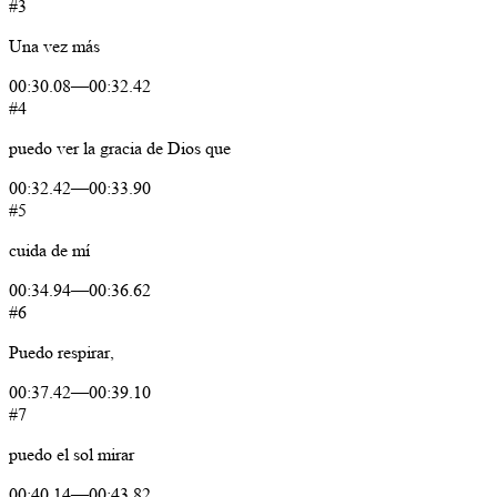
#3
Una
vez
más
00:30.08
—
00:32.42
#4
puedo
ver
la
gracia
de
Dios
que
00:32.42
—
00:33.90
#5
cuida
de
mí
00:34.94
—
00:36.62
#6
Puedo
respirar,
00:37.42
—
00:39.10
#7
puedo
el
sol
mirar
00:40.14
—
00:43.82