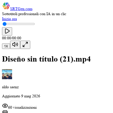
SRTGen
.com
Sottotitoli professionali con IA in un clic
Inizia ora
00:00
/
00:00
1
X
Diseño sin título (21).mp4
aldo saenz
Aggiornato
9 mag 2026
60 visualizzazioni