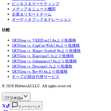
ビジネス＆マーケティング
メディア＆ニュース機関
企業＆リモートチーム
オーディオブック＆ナレーション
比較
SRTGen vs.
VEED.io
15.6x
より低価格
SRTGen vs.
CapCut Web
2.6x
より低価格
SRTGen vs.
Happy Scribe
8.9x
より低価格
SRTGen vs.
Kapwing
5.2x
より低価格
SRTGen vs.
Submagic
15.6x
より低価格
SRTGen vs.
Descript
5.2x
より低価格
SRTGen vs.
Rev
93.8x
より低価格
すべての競合代替サービス
© 2026 HubtersAI LLC. All rights reserved.
🇯🇵
日本語
ja
フィードバック