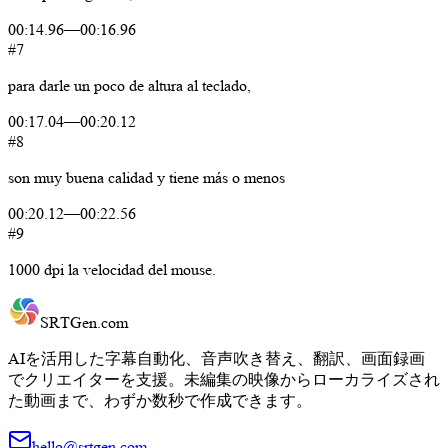
00:14.96
—
00:16.96
#7
para
darle
un
poco
de
altura
al
teclado,
00:17.04
—
00:20.12
#8
son
muy
buena
calidad
y
tiene
más
o
menos
00:20.12
—
00:22.56
#9
1000
dpi
la
velocidad
del
mouse.
SRTGen
.com
AIを活用した字幕自動化、音声吹き替え、翻訳、画面録画
でクリエイターを支援。未編集の映像からローカライズされ
た動画まで、わずか数秒で作成できます。
hello@srtgen.com