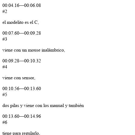
00:04.16
—
00:06.08
#2
el
modelito
es
el
C,
00:07.60
—
00:09.28
#3
viene
con
un
mouse
inalámbrico,
00:09.28
—
00:10.32
#4
viene
con
sensor,
00:10.56
—
00:13.60
#5
dos
pilas
y
viene
con
los
manual
y
también
00:13.60
—
00:14.96
#6
tiene
para
regularlo,