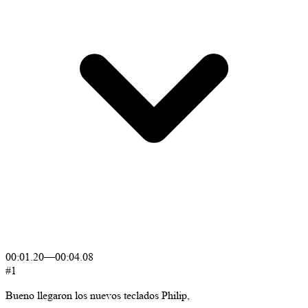
00:01.20
—
00:04.08
#1
Bueno
llegaron
los
nuevos
teclados
Philip,