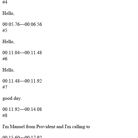
#4
Hello,
00:05.76
—
00:06.56
#5
Hello,
00:11.04
—
00:11.48
#6
Hello,
00:11.48
—
00:11.92
#7
good
day.
00:11.92
—
00:14.08
#8
I'm
Manuel
from
Provident
and
I'm
calling
to
00:15.60
—
00:17.92