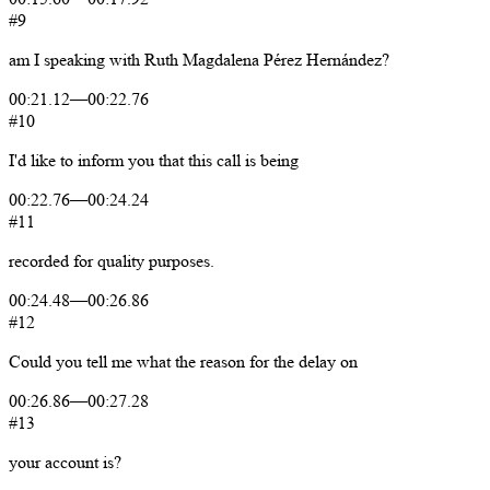
#9
am
I
speaking
with
Ruth
Magdalena
Pérez
Hernández?
00:21.12
—
00:22.76
#10
I'd
like
to
inform
you
that
this
call
is
being
00:22.76
—
00:24.24
#11
recorded
for
quality
purposes.
00:24.48
—
00:26.86
#12
Could
you
tell
me
what
the
reason
for
the
delay
on
00:26.86
—
00:27.28
#13
your
account
is?