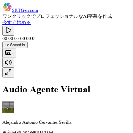
SRTGen
.com
ワンクリックでプロフェッショナルなAI字幕を作成
今すぐ始める
00:00.0
/
00:00.0
1
x Speed
1
x
1
Audio Agente Virtual
Alejandro Antonio Cervantes Sevilla
更新日時
2026年5月25日