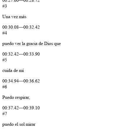
00:27.60
—
00:28.72
#3
Una
vez
más
00:30.08
—
00:32.42
#4
puedo
ver
la
gracia
de
Dios
que
00:32.42
—
00:33.90
#5
cuida
de
mí
00:34.94
—
00:36.62
#6
Puedo
respirar,
00:37.42
—
00:39.10
#7
puedo
el
sol
mirar