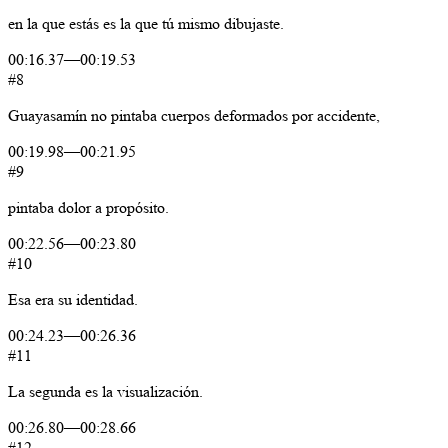
en
la
que
estás
es
la
que
tú
mismo
dibujaste.
00:16.37
—
00:19.53
#8
Guayasamín
no
pintaba
cuerpos
deformados
por
accidente,
00:19.98
—
00:21.95
#9
pintaba
dolor
a
propósito.
00:22.56
—
00:23.80
#10
Esa
era
su
identidad.
00:24.23
—
00:26.36
#11
La
segunda
es
la
visualización.
00:26.80
—
00:28.66
#12