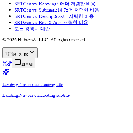
SRTGen vs.
Kapwing
5.0x
더 저렴한 비용
SRTGen vs.
Submagic
18.7x
더 저렴한 비용
SRTGen vs.
Descript
6.2x
더 저렴한 비용
SRTGen vs.
Rev
18.7x
더 저렴한 비용
모든 경쟁사 대안
© 2026 HubtersAI LLC. All rights reserved.
🇰🇷
한국어
ko
피드백
Landing.Navbar.cta.floating.title
Landing.Navbar.cta.floating.subtitle