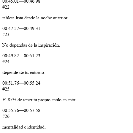
00:45.01
—
00:46.98
#22
tableta
lista
desde
la
noche
anterior.
00:47.57
—
00:49.31
#23
No
dependas
de
la
inspiración,
00:49.82
—
00:51.23
#24
depende
de
tu
entorno.
00:51.76
—
00:55.24
#25
El
85%
de
tener
tu
propio
estilo
es
esto:
00:55.76
—
00:57.58
#26
mentalidad
e
identidad,