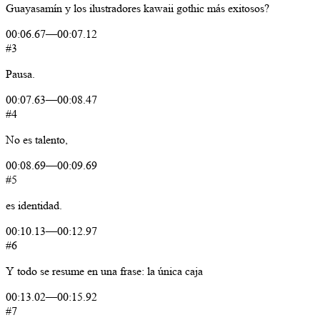
Guayasamín
y
los
ilustradores
kawaii
gothic
más
exitosos?
00:06.67
—
00:07.12
#3
Pausa.
00:07.63
—
00:08.47
#4
No
es
talento,
00:08.69
—
00:09.69
#5
es
identidad.
00:10.13
—
00:12.97
#6
Y
todo
se
resume
en
una
frase:
la
única
caja
00:13.02
—
00:15.92
#7