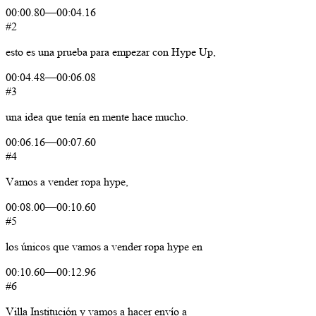
00:00.80
—
00:04.16
#2
esto
es
una
prueba
para
empezar
con
Hype
Up,
00:04.48
—
00:06.08
#3
una
idea
que
tenía
en
mente
hace
mucho.
00:06.16
—
00:07.60
#4
Vamos
a
vender
ropa
hype,
00:08.00
—
00:10.60
#5
los
únicos
que
vamos
a
vender
ropa
hype
en
00:10.60
—
00:12.96
#6
Villa
Institución
y
vamos
a
hacer
envío
a