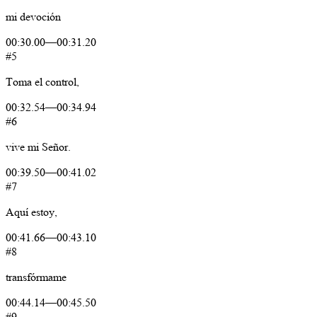
mi
devoción
00:30.00
—
00:31.20
#5
Toma
el
control,
00:32.54
—
00:34.94
#6
vive
mi
Señor.
00:39.50
—
00:41.02
#7
Aquí
estoy,
00:41.66
—
00:43.10
#8
transfórmame
00:44.14
—
00:45.50
#9