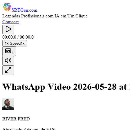
SRTGen
.com
Legendas Profissionais com IA em Um Clique
Começar
00:00.0
/
00:00.0
1
x Speed
1
x
1
WhatsApp Video 2026-05-28 at
RIVER FRED
Atualizado
8 de jun. de 2026