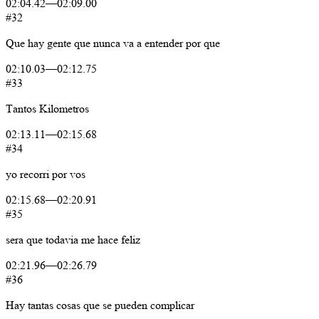
02:04.42
—
02:09.00
#32
Que
hay
gente
que
nunca
va
a
entender
por
que
02:10.03
—
02:12.75
#33
Tantos
Kilometros
02:13.11
—
02:15.68
#34
yo
recorri
por
vos
02:15.68
—
02:20.91
#35
sera
que
todavia
me
hace
feliz
02:21.96
—
02:26.79
#36
Hay
tantas
cosas
que
se
pueden
complicar