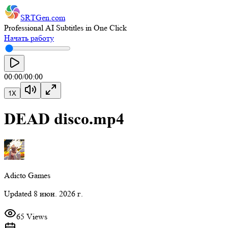
SRTGen
.com
Professional AI Subtitles in One Click
Начать работу
00:00
/
00:00
1
X
DEAD disco.mp4
Adicto Games
Updated
8 июн. 2026 г.
65 Views