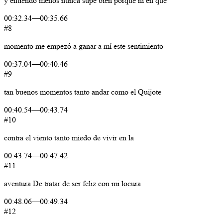
y entiendo
menos
nunca
supe
bien
porque
ni
en
qué
00:32.34
—
00:35.66
#8
momento
me empezó
a
ganar
a
mí
este
sentimiento
00:37.04
—
00:40.46
#9
tan
buenos
momentos
tanto
andar
como
el
Quijote
00:40.54
—
00:43.74
#10
contra
el
viento
tanto miedo
de
vivir
en
la
00:43.74
—
00:47.42
#11
aventura
De
tratar
de
ser
feliz
con
mi
locura
00:48.06
—
00:49.34
#12