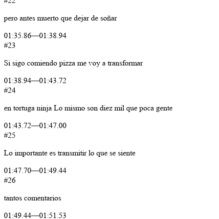
#22
pero
antes
muerto
que
dejar
de
soñar
01:35.86
—
01:38.94
#23
Si
sigo
comiendo
pizza
me
voy
a
transformar
01:38.94
—
01:43.72
#24
en
tortuga
ninja
Lo
mismo
son
diez
mil
que
poca
gente
01:43.72
—
01:47.00
#25
Lo
importante
es
transmitir
lo
que
se
siente
01:47.70
—
01:49.44
#26
tantos
comentarios
01:49.44
—
01:51.53