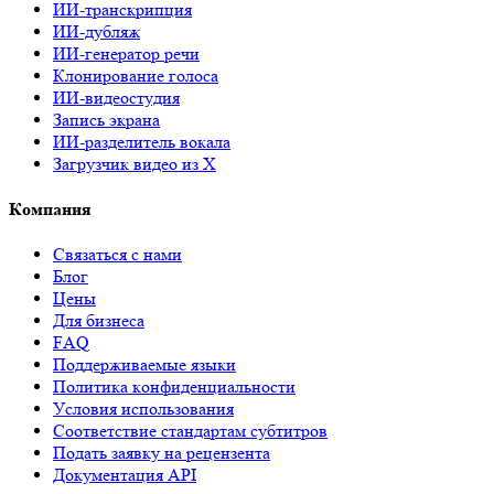
ИИ-транскрипция
ИИ-дубляж
ИИ-генератор речи
Клонирование голоса
ИИ-видеостудия
Запись экрана
ИИ-разделитель вокала
Загрузчик видео из X
Компания
Связаться с нами
Блог
Цены
Для бизнеса
FAQ
Поддерживаемые языки
Политика конфиденциальности
Условия использования
Соответствие стандартам субтитров
Подать заявку на рецензента
Документация API