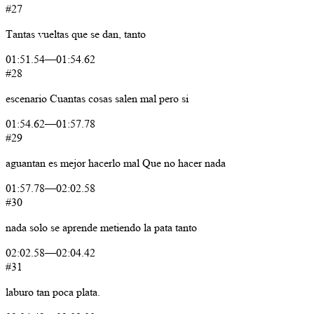
#27
Tantas
vueltas
que
se
dan,
tanto
01:51.54
—
01:54.62
#28
escenario
Cuantas
cosas
salen
mal
pero
si
01:54.62
—
01:57.78
#29
aguantan
es
mejor
hacerlo
mal
Que
no
hacer
nada
01:57.78
—
02:02.58
#30
nada
solo
se
aprende
metiendo
la
pata
tanto
02:02.58
—
02:04.42
#31
laburo
tan
poca
plata.