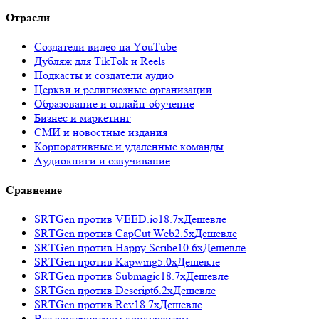
Отрасли
Создатели видео на YouTube
Дубляж для TikTok и Reels
Подкасты и создатели аудио
Церкви и религиозные организации
Образование и онлайн-обучение
Бизнес и маркетинг
СМИ и новостные издания
Корпоративные и удаленные команды
Аудиокниги и озвучивание
Сравнение
SRTGen против
VEED.io
18.7x
Дешевле
SRTGen против
CapCut Web
2.5x
Дешевле
SRTGen против
Happy Scribe
10.6x
Дешевле
SRTGen против
Kapwing
5.0x
Дешевле
SRTGen против
Submagic
18.7x
Дешевле
SRTGen против
Descript
6.2x
Дешевле
SRTGen против
Rev
18.7x
Дешевле
Все альтернативы конкурентам