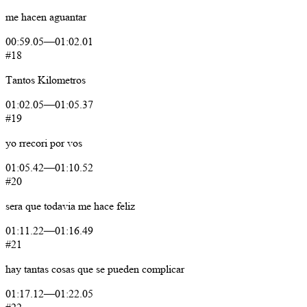
me
hacen
aguantar
00:59.05
—
01:02.01
#18
Tantos
Kilometros
01:02.05
—
01:05.37
#19
yo
rrecori
por
vos
01:05.42
—
01:10.52
#20
sera
que
todavia
me
hace
feliz
01:11.22
—
01:16.49
#21
hay
tantas
cosas
que
se
pueden
complicar
01:17.12
—
01:22.05