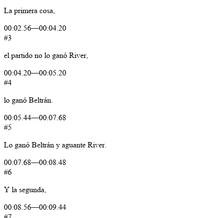
La
primera
cosa,
00:02.56
—
00:04.20
#3
el
partido
no
lo
ganó
River,
00:04.20
—
00:05.20
#4
lo
ganó
Beltrán.
00:05.44
—
00:07.68
#5
Lo
ganó
Beltrán
y
aguante
River.
00:07.68
—
00:08.48
#6
Y
la
segunda,
00:08.56
—
00:09.44
#7