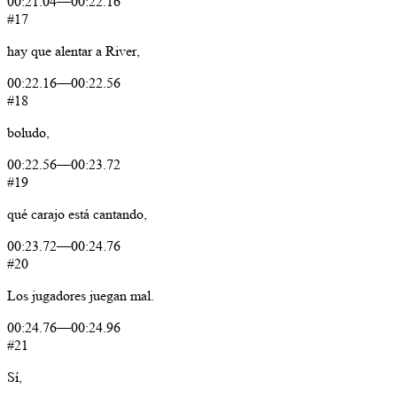
00:21.04
—
00:22.16
#17
hay
que
alentar
a
River,
00:22.16
—
00:22.56
#18
boludo,
00:22.56
—
00:23.72
#19
qué
carajo
está
cantando,
00:23.72
—
00:24.76
#20
Los
jugadores
juegan
mal.
00:24.76
—
00:24.96
#21
Sí,