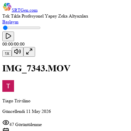
SRTGen
.com
Tek Tıkla Profesyonel Yapay Zeka Altyazıları
Başlayın
00:00
/
00:00
1
X
IMG_7343.MOV
Tiago Trivilino
Güncellendi
11 May 2026
47 Görüntülenme