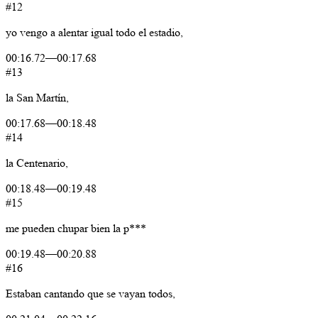
#12
yo
vengo
a
alentar
igual
todo
el
estadio,
00:16.72
—
00:17.68
#13
la
San
Martín,
00:17.68
—
00:18.48
#14
la
Centenario,
00:18.48
—
00:19.48
#15
me
pueden
chupar
bien
la
p***
00:19.48
—
00:20.88
#16
Estaban
cantando
que
se
vayan
todos,