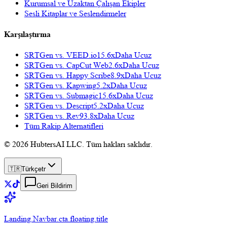
Kurumsal ve Uzaktan Çalışan Ekipler
Sesli Kitaplar ve Seslendirmeler
Karşılaştırma
SRTGen vs.
VEED.io
15.6x
Daha Ucuz
SRTGen vs.
CapCut Web
2.6x
Daha Ucuz
SRTGen vs.
Happy Scribe
8.9x
Daha Ucuz
SRTGen vs.
Kapwing
5.2x
Daha Ucuz
SRTGen vs.
Submagic
15.6x
Daha Ucuz
SRTGen vs.
Descript
5.2x
Daha Ucuz
SRTGen vs.
Rev
93.8x
Daha Ucuz
Tüm Rakip Alternatifleri
© 2026 HubtersAI LLC. Tüm hakları saklıdır.
🇹🇷
Türkçe
tr
Geri Bildirim
Landing.Navbar.cta.floating.title