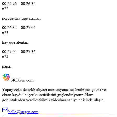
00:24.96
—
00:26.32
#22
porque
hay
que
alentar,
00:26.32
—
00:27.04
#23
hay
que
alentar,
00:27.04
—
00:27.36
#24
papá.
SRTGen
.com
Yapay zeka destekli altyazı otomasyonu, seslendirme, çeviri ve
ekran kaydı ile içerik üreticilerini güçlendiriyoruz. Ham
görüntülerden yerelleştirilmiş videolara saniyeler içinde ulaşın.
hello@srtgen.com