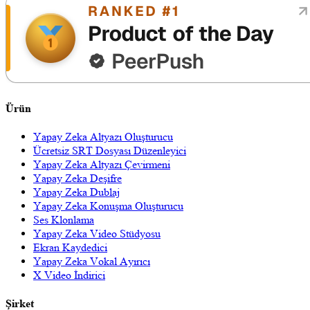
Ürün
Yapay Zeka Altyazı Oluşturucu
Ücretsiz SRT Dosyası Düzenleyici
Yapay Zeka Altyazı Çevirmeni
Yapay Zeka Deşifre
Yapay Zeka Dublaj
Yapay Zeka Konuşma Oluşturucu
Ses Klonlama
Yapay Zeka Video Stüdyosu
Ekran Kaydedici
Yapay Zeka Vokal Ayırıcı
X Video İndirici
Şirket