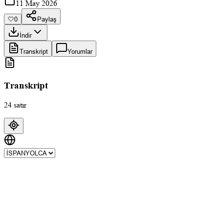
11 May 2026
🤍
0
Paylaş
İndir
Transkript
Yorumlar
Transkript
24 satır