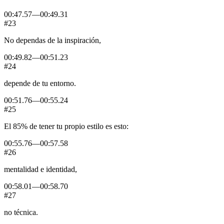
00:47.57
—
00:49.31
#23
No
dependas
de
la
inspiración,
00:49.82
—
00:51.23
#24
depende
de
tu
entorno.
00:51.76
—
00:55.24
#25
El
85%
de
tener
tu
propio
estilo
es
esto:
00:55.76
—
00:57.58
#26
mentalidad
e
identidad,
00:58.01
—
00:58.70
#27
no
técnica.