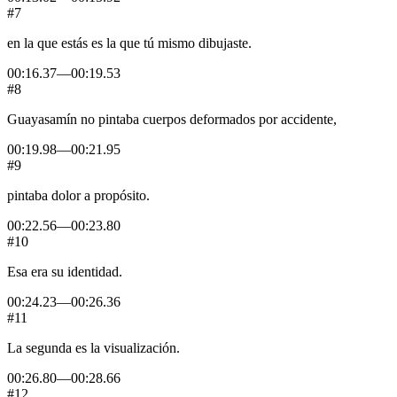
#7
en
la
que
estás
es
la
que
tú
mismo
dibujaste.
00:16.37
—
00:19.53
#8
Guayasamín
no
pintaba
cuerpos
deformados
por
accidente,
00:19.98
—
00:21.95
#9
pintaba
dolor
a
propósito.
00:22.56
—
00:23.80
#10
Esa
era
su
identidad.
00:24.23
—
00:26.36
#11
La
segunda
es
la
visualización.
00:26.80
—
00:28.66
#12