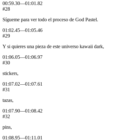
00:59.30
—
01:01.82
#28
Sígueme
para
ver
todo
el
proceso
de
God
Pastel.
01:02.45
—
01:05.46
#29
Y
si
quieres
una
pieza
de
este
universo
kawaii
dark,
01:06.05
—
01:06.97
#30
stickers,
01:07.02
—
01:07.61
#31
tazas,
01:07.90
—
01:08.42
#32
pins,
01:08.95
—
01:11.01