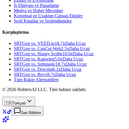
Eğitim ve E-Öğrenme
İş Dünyası ve Pazarlama
Medya ve Haber Mecraları
Kurumsal ve Uzaktan Çalışan Ekipler
Sesli Kitaplar ve Seslendirmeler
Karşılaştırma
SRTGen vs.
VEED.io
18.7x
Daha Ucuz
SRTGen vs.
CapCut Web
2.5x
Daha Ucuz
SRTGen vs.
Happy Scribe
10.6x
Daha Ucuz
SRTGen vs.
Kapwing
5.0x
Daha Ucuz
SRTGen vs.
Submagic
18.7x
Daha Ucuz
SRTGen vs.
Descript
6.2x
Daha Ucuz
SRTGen vs.
Rev
18.7x
Daha Ucuz
Tüm Rakip Alternatifleri
© 2026 HubtersAI LLC. Tüm hakları saklıdır.
🇹🇷
Türkçe
tr
Geri Bildirim