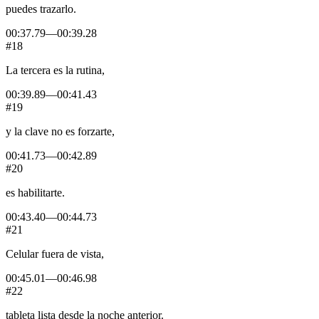
puedes
trazarlo.
00:37.79
—
00:39.28
#18
La
tercera
es
la
rutina,
00:39.89
—
00:41.43
#19
y
la
clave
no
es
forzarte,
00:41.73
—
00:42.89
#20
es
habilitarte.
00:43.40
—
00:44.73
#21
Celular
fuera
de
vista,
00:45.01
—
00:46.98
#22
tableta
lista
desde
la
noche
anterior.