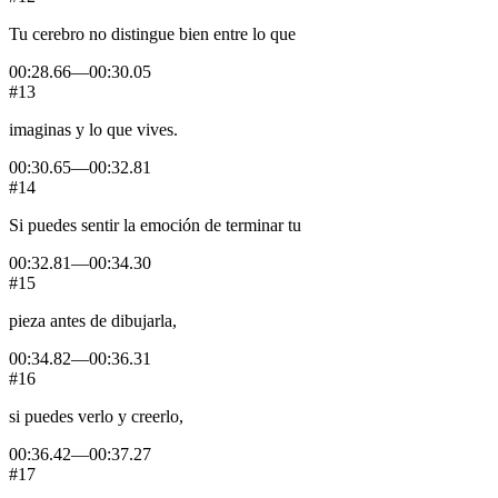
Tu
cerebro
no
distingue
bien
entre
lo
que
00:28.66
—
00:30.05
#13
imaginas
y
lo
que
vives.
00:30.65
—
00:32.81
#14
Si
puedes
sentir
la
emoción
de
terminar
tu
00:32.81
—
00:34.30
#15
pieza
antes
de
dibujarla,
00:34.82
—
00:36.31
#16
si
puedes
verlo
y
creerlo,
00:36.42
—
00:37.27
#17