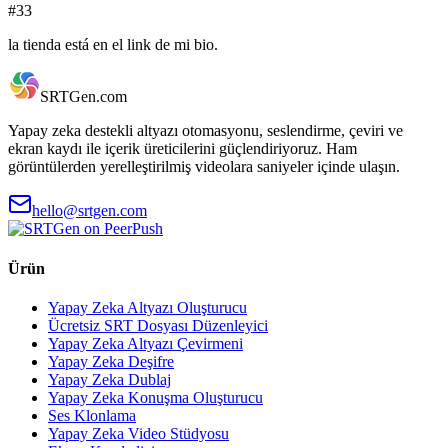
#33
la
tienda
está
en
el
link
de
mi
bio.
SRTGen
.com
Yapay zeka destekli altyazı otomasyonu, seslendirme, çeviri ve
ekran kaydı ile içerik üreticilerini güçlendiriyoruz. Ham
görüntülerden yerelleştirilmiş videolara saniyeler içinde ulaşın.
hello@srtgen.com
Ürün
Yapay Zeka Altyazı Oluşturucu
Ücretsiz SRT Dosyası Düzenleyici
Yapay Zeka Altyazı Çevirmeni
Yapay Zeka Deşifre
Yapay Zeka Dublaj
Yapay Zeka Konuşma Oluşturucu
Ses Klonlama
Yapay Zeka Video Stüdyosu