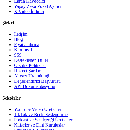
Ekran Kaydedici
Yapay Zeka Vokal Ayırıcı
X Video İndirici
Şirket
İletişim
Blog
Fiyatlandırma
Kurumsal
SSS
Desteklenen Diller
Gizlilik Politikası
Hizmet Şartları
Altyazı Uyumluluğu
Değerlendirici Başvurusu
API Dokümantasyonu
Sektörler
YouTube Video Üreticileri
TikTok ve Reels Seslendirme
Podcast ve Ses İçeriği Üreticileri
Kiliseler ve Dini Kuruluşlar