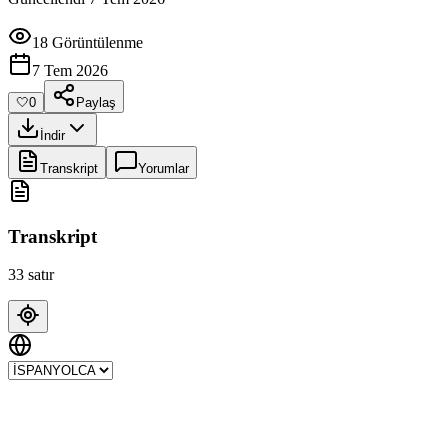
18 Görüntülenme
7 Tem 2026
🤍
0
Paylaş
İndir
Transkript
Yorumlar
Transkript
33 satır