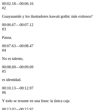
00:02.18
—
00:06.16
#2
Guayasamín
y
los
ilustradores
kawaii
gothic
más
exitosos?
00:06.67
—
00:07.12
#3
Pausa.
00:07.63
—
00:08.47
#4
No
es
talento,
00:08.69
—
00:09.69
#5
es
identidad.
00:10.13
—
00:12.97
#6
Y
todo
se
resume
en
una
frase:
la
única
caja
00:13.02
—
00:15.92