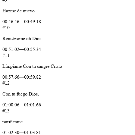
Hazme
de
nuevo
00:46.46
—
00:49.18
#10
Renuévame
oh
Dios
00:51.02
—
00:55.34
#11
Límpiame
Con
tu
sangre
Cristo
00:57.66
—
00:59.82
#12
Con
tu
fuego
Dios,
01:00.06
—
01:01.66
#13
purifícame
01:02.30
—
01:03.81