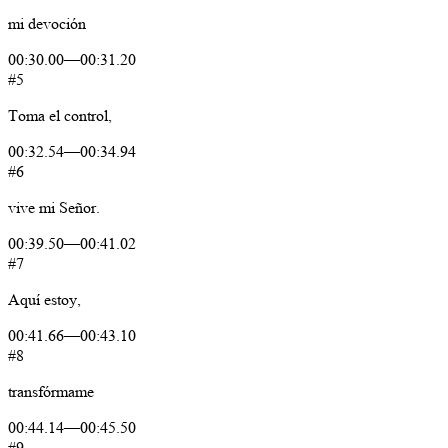
mi
devoción
00:30.00
—
00:31.20
#5
Toma
el
control,
00:32.54
—
00:34.94
#6
vive
mi
Señor.
00:39.50
—
00:41.02
#7
Aquí
estoy,
00:41.66
—
00:43.10
#8
transfórmame
00:44.14
—
00:45.50
#9