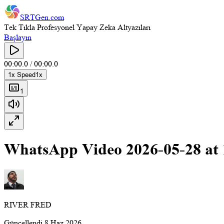
SRTGen
.com
Tek Tıkla Profesyonel Yapay Zeka Altyazıları
Başlayın
00:00.0
/
00:00.0
1
x Speed
1
x
1
WhatsApp Video 2026-05-28 at
RIVER FRED
Güncellendi
8 Haz 2026