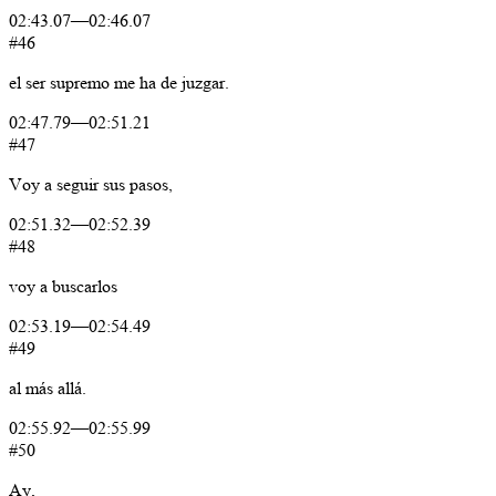
02:43.07
—
02:46.07
#46
el
ser
supremo
me
ha
de
juzgar.
02:47.79
—
02:51.21
#47
Voy
a
seguir
sus
pasos,
02:51.32
—
02:52.39
#48
voy
a
buscarlos
02:53.19
—
02:54.49
#49
al
más
allá.
02:55.92
—
02:55.99
#50
Ay,