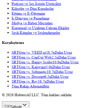
Podcast ve Ses İçeriği Üreticileri
Kiliseler ve Dini Kuruluşlar
Eğitim ve E-Öğrenme
İş Dünyası ve Pazarlama
Medya ve Haber Mecraları
Kurumsal ve Uzaktan Çalışan Ekipler
Sesli Kitaplar ve Seslendirmeler
Karşılaştırma
SRTGen vs.
VEED.io
18.7x
Daha Ucuz
SRTGen vs.
CapCut Web
2.5x
Daha Ucuz
SRTGen vs.
Happy Scribe
10.6x
Daha Ucuz
SRTGen vs.
Kapwing
5.0x
Daha Ucuz
SRTGen vs.
Submagic
18.7x
Daha Ucuz
SRTGen vs.
Descript
6.2x
Daha Ucuz
SRTGen vs.
Rev
18.7x
Daha Ucuz
Tüm Rakip Alternatifleri
© 2026 HubtersAI LLC. Tüm hakları saklıdır.
🇹🇷
Türkçe
tr