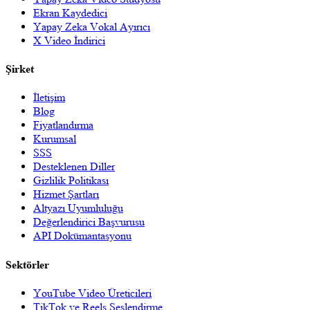
Ekran Kaydedici
Yapay Zeka Vokal Ayırıcı
X Video İndirici
Şirket
İletişim
Blog
Fiyatlandırma
Kurumsal
SSS
Desteklenen Diller
Gizlilik Politikası
Hizmet Şartları
Altyazı Uyumluluğu
Değerlendirici Başvurusu
API Dokümantasyonu
Sektörler
YouTube Video Üreticileri
TikTok ve Reels Seslendirme