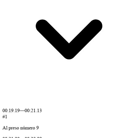
00:19.19
—
00:21.13
#1
Al
preso
número
9