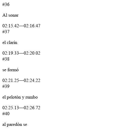
#36
Al
sonar
02:15.42
—
02:16.47
#37
el
clarín
02:19.33
—
02:20.02
#38
se
formó
02:21.25
—
02:24.22
#39
el
pelotón
y
rumbo
02:25.13
—
02:26.72
#40
al
paredón
se