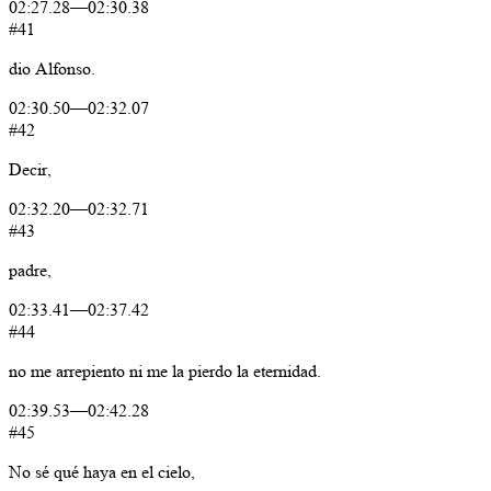
02:27.28
—
02:30.38
#41
dio
Alfonso.
02:30.50
—
02:32.07
#42
Decir,
02:32.20
—
02:32.71
#43
padre,
02:33.41
—
02:37.42
#44
no
me
arrepiento
ni
me
la
pierdo
la
eternidad.
02:39.53
—
02:42.28
#45
No
sé
qué
haya
en
el
cielo,