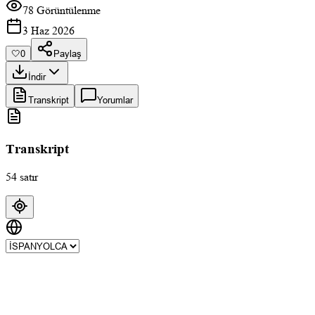
78 Görüntülenme
3 Haz 2026
🤍
0
Paylaş
İndir
Transkript
Yorumlar
Transkript
54 satır