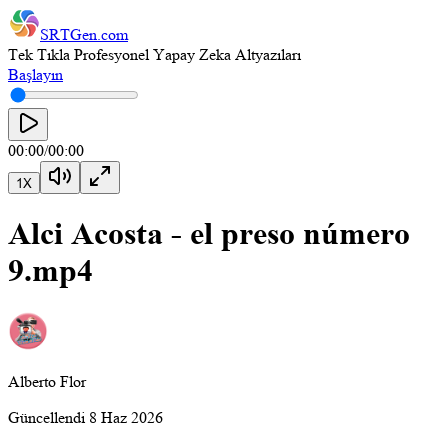
SRTGen
.com
Tek Tıkla Profesyonel Yapay Zeka Altyazıları
Başlayın
00:00
/
00:00
1
X
Alci Acosta - el preso número
9.mp4
Alberto Flor
Güncellendi
8 Haz 2026