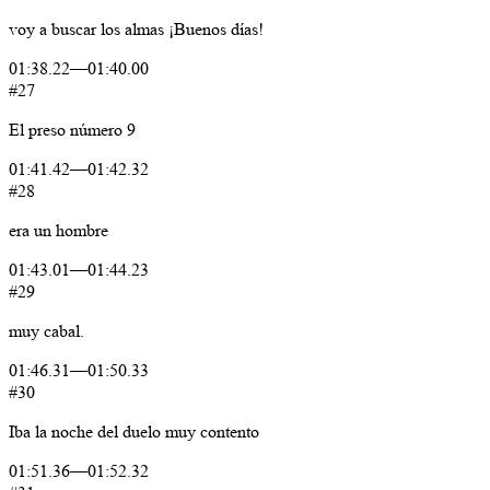
voy
a
buscar
los
almas
¡Buenos
días!
01:38.22
—
01:40.00
#27
El
preso
número
9
01:41.42
—
01:42.32
#28
era
un
hombre
01:43.01
—
01:44.23
#29
muy
cabal.
01:46.31
—
01:50.33
#30
Iba
la
noche
del
duelo
muy
contento
01:51.36
—
01:52.32