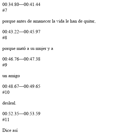
00:34.80
—
00:41.44
#7
porque
antes
de
amanecer
la
vida
le
han
de
quitar,
00:43.22
—
00:45.97
#8
porque
mató
a
su
mujer
y
a
00:46.76
—
00:47.38
#9
un
amigo
00:48.67
—
00:49.65
#10
desleal.
00:52.35
—
00:53.59
#11
Dice
así