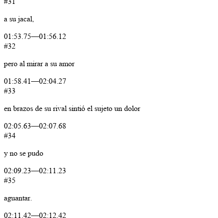
#31
a
su
jacal,
01:53.75
—
01:56.12
#32
pero
al
mirar
a
su
amor
01:58.41
—
02:04.27
#33
en
brazos
de
su
rival
sintió
el
sujeto
un
dolor
02:05.63
—
02:07.68
#34
y
no
se
pudo
02:09.23
—
02:11.23
#35
aguantar.
02:11.42
—
02:12.42