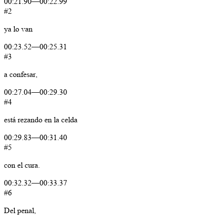
00:21.90
—
00:22.99
#2
ya
lo
van
00:23.52
—
00:25.31
#3
a
confesar,
00:27.04
—
00:29.30
#4
está
rezando
en
la
celda
00:29.83
—
00:31.40
#5
con
el
cura.
00:32.32
—
00:33.37
#6
Del
penal,