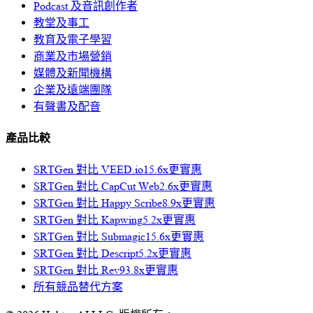
Podcast 及音訊創作者
教堂及事工
教育及電子學習
商業及市場營銷
媒體及新聞機構
企業及遠端團隊
有聲書及配音
產品比較
SRTGen 對比
VEED.io
15.6x
更實惠
SRTGen 對比
CapCut Web
2.6x
更實惠
SRTGen 對比
Happy Scribe
8.9x
更實惠
SRTGen 對比
Kapwing
5.2x
更實惠
SRTGen 對比
Submagic
15.6x
更實惠
SRTGen 對比
Descript
5.2x
更實惠
SRTGen 對比
Rev
93.8x
更實惠
所有競品替代方案