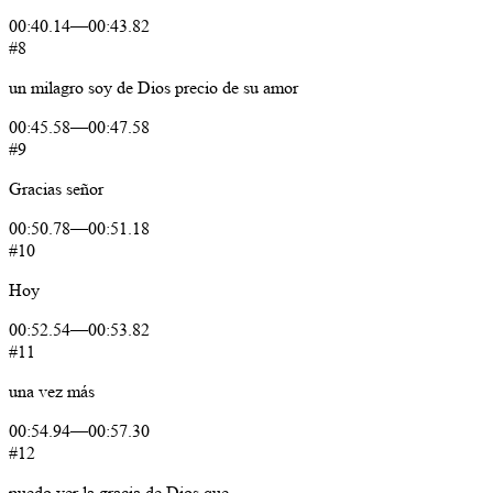
00:40.14
—
00:43.82
#8
un
milagro
soy
de Dios
precio
de
su
amor
00:45.58
—
00:47.58
#9
Gracias
señor
00:50.78
—
00:51.18
#10
Hoy
00:52.54
—
00:53.82
#11
una
vez
más
00:54.94
—
00:57.30
#12
puedo
ver
la
gracia
de
Dios
que