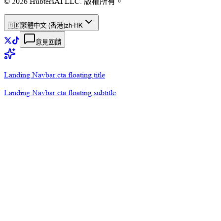
© 2026 HubtersAI LLC. 版權所有。
🇭🇰
繁體中文 (香港)
zh-HK
意見回饋
Landing.Navbar.cta.floating.title
Landing.Navbar.cta.floating.subtitle