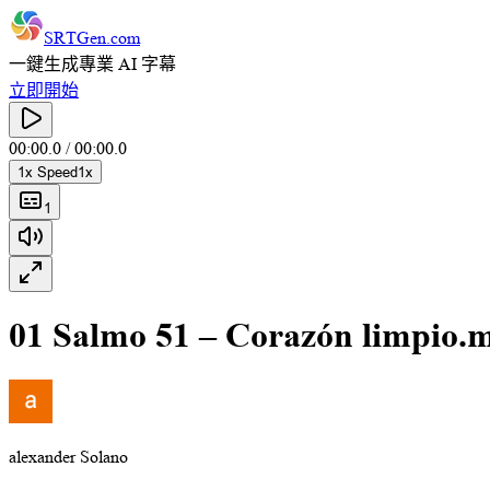
SRTGen
.com
一鍵生成專業 AI 字幕
立即開始
00:00.0
/
00:00.0
1
x Speed
1
x
1
01 Salmo 51 – Corazón limpio.
alexander Solano