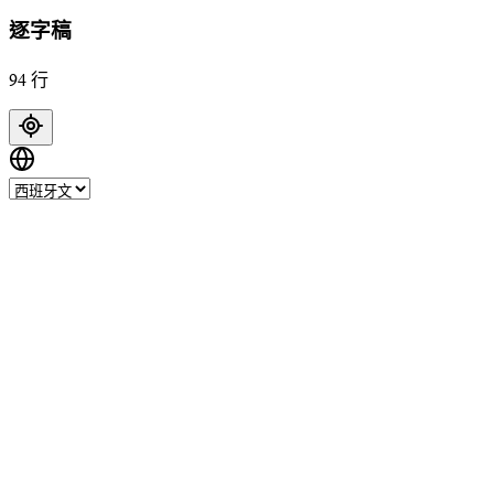
逐字稿
94 行