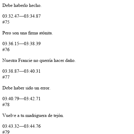
Debe
haberlo
hecho.
03:32.47
—
03:34.87
#75
Pero
son
una
firma
atónita.
03:36.15
—
03:38.39
#76
Nuestra
Francie
no
querría
hacer
daño.
03:38.87
—
03:40.31
#77
Debe
haber
sido
un
error.
03:40.79
—
03:42.71
#78
Vuelve
a
tu
madriguera
de
tejón.
03:43.32
—
03:44.76
#79