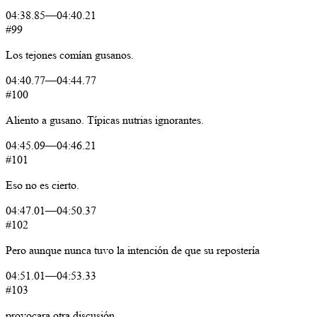
04:38.85
—
04:40.21
#99
Los
tejones
comían
gusanos.
04:40.77
—
04:44.77
#100
Aliento a gusano. Típicas nutrias ignorantes.
04:45.09
—
04:46.21
#101
Eso
no
es
cierto.
04:47.01
—
04:50.37
#102
Pero
aunque
nunca
tuvo
la
intención
de
que
su
repostería
04:51.01
—
04:53.33
#103
provocara
otra
discusión