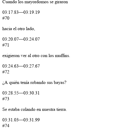
Cuando
los
mayordomos
se
giraron
03:17.83
—
03:19.19
#70
hacia
el
otro
lado,
03:20.07
—
03:24.07
#71
exigieron
ver
al
otro
con
los
muffins.
03:24.63
—
03:27.67
#72
¿A
quién
tenía
robando
sus
bayas?
03:28.55
—
03:30.31
#73
Se
estaba
colando
en
nuestra
tierra.
03:31.03
—
03:31.99
#74