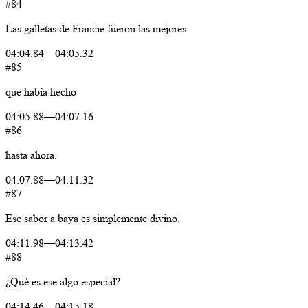
#84
Las
galletas
de
Francie
fueron
las
mejores
04:04.84
—
04:05.32
#85
que
había
hecho
04:05.88
—
04:07.16
#86
hasta
ahora.
04:07.88
—
04:11.32
#87
Ese
sabor
a
baya
es
simplemente
divino.
04:11.98
—
04:13.42
#88
¿Qué
es
ese
algo
especial?
04:14.46
—
04:15.18