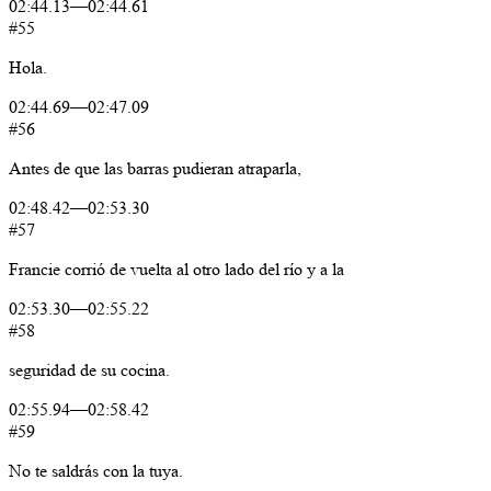
02:44.13
—
02:44.61
#55
Hola.
02:44.69
—
02:47.09
#56
Antes
de
que
las
barras
pudieran
atraparla,
02:48.42
—
02:53.30
#57
Francie
corrió
de
vuelta
al
otro
lado
del
río
y
a
la
02:53.30
—
02:55.22
#58
seguridad
de
su
cocina.
02:55.94
—
02:58.42
#59
No
te
saldrás
con
la
tuya.