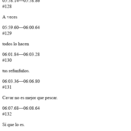
05:58.14
—
05:58.86
#128
A
veces
05:59.60
—
06:00.64
#129
todos
lo
hacen
06:01.84
—
06:03.28
#130
tus
refunfuños.
06:03.36
—
06:06.80
#131
Cavar
no
es
mejor
que
pescar.
06:07.68
—
06:08.64
#132
Sí
que
lo
es.