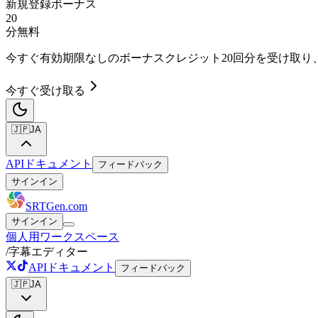
新規登録ボーナス
20
分
無料
今すぐ
有効期限なしのボーナスクレジット20回分
を受け取り
今すぐ受け取る
🇯🇵
JA
APIドキュメント
フィードバック
サインイン
SRTGen
.com
サインイン
個人用ワークスペース
/
字幕エディター
APIドキュメント
フィードバック
🇯🇵
JA