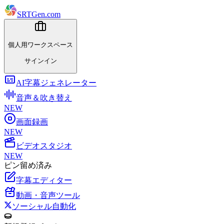
SRTGen
.com
個人用ワークスペース
サインイン
AI字幕ジェネレーター
音声＆吹き替え
NEW
画面録画
NEW
ビデオスタジオ
NEW
ピン留め済み
字幕エディター
動画・音声ツール
ソーシャル自動化