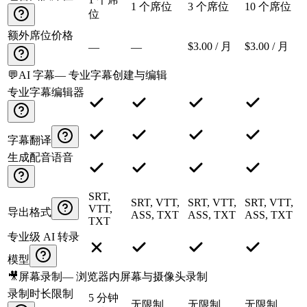
1 个席位
3 个席位
10 个席位
位
额外席位价格
$3.00 / 月
$3.00 / 月
—
—
💬
AI 字幕
—
专业字幕创建与编辑
专业字幕编辑器
字幕翻译
生成配音语音
SRT,
SRT, VTT,
SRT, VTT,
SRT, VTT,
VTT,
导出格式
ASS, TXT
ASS, TXT
ASS, TXT
TXT
专业级 AI 转录
模型
🎥
屏幕录制
—
浏览器内屏幕与摄像头录制
录制时长限制
5 分钟
无限制
无限制
无限制