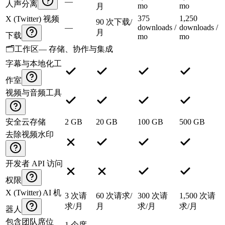
—
人声分离
mo
mo
月
375
1,250
X (Twitter) 视频
90 次下载/
—
downloads /
downloads /
月
下载
mo
mo
🗂️
工作区
—
存储、协作与集成
字幕与本地化工
作室
视频与音频工具
安全云存储
2 GB
20 GB
100 GB
500 GB
去除视频水印
开发者 API 访问
权限
X (Twitter) AI 机
3 次请
60 次请求/
300 次请
1,500 次请
求/月
月
求/月
求/月
器人
包含团队席位
1 个席