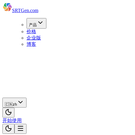
SRTGen
.com
产品
价格
企业版
博客
🇨🇳
zh
开
始
使
用
🇨🇳
zh
开始使用