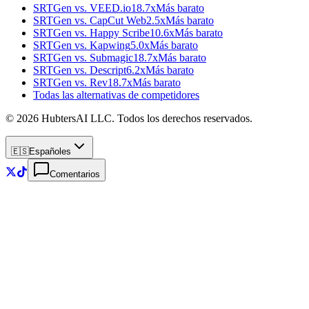
SRTGen vs.
VEED.io
18.7x
Más barato
SRTGen vs.
CapCut Web
2.5x
Más barato
SRTGen vs.
Happy Scribe
10.6x
Más barato
SRTGen vs.
Kapwing
5.0x
Más barato
SRTGen vs.
Submagic
18.7x
Más barato
SRTGen vs.
Descript
6.2x
Más barato
SRTGen vs.
Rev
18.7x
Más barato
Todas las alternativas de competidores
© 2026 HubtersAI LLC. Todos los derechos reservados.
🇪🇸
Español
es
Comentarios