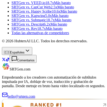
SRTGen vs.
VEED.io
18.7x
Más barato
SRTGen vs.
CapCut Web
2.5x
Más barato
SRTGen vs.
Happy Scribe
10.6x
Más barato
SRTGen vs.
Kapwing
5.0x
Más barato
SRTGen vs.
Submagic
18.7x
Más barato
SRTGen vs.
Descript
6.2x
Más barato
SRTGen vs.
Rev
18.7x
Más barato
Todas las alternativas de competidores
© 2026 HubtersAI LLC. Todos los derechos reservados.
🇪🇸
Español
es
Comentarios
SRTGen
.com
Empoderando a los creadores con automatización de subtítulos
impulsada por IA, doblaje de voz, traducción y grabación de
pantalla. Desde metraje en bruto hasta video localizado en segundos.
hello@srtgen.com