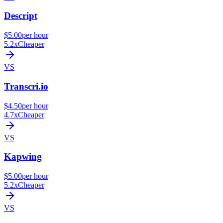
Descript
$5.00
per hour
5.2x
Cheaper
VS
Transcri.io
$4.50
per hour
4.7x
Cheaper
VS
Kapwing
$5.00
per hour
5.2x
Cheaper
VS