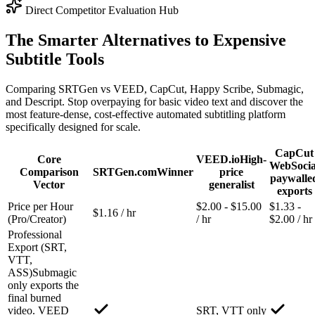
Direct Competitor Evaluation Hub
The Smarter
Alternatives
to Expensive
Subtitle Tools
Comparing SRTGen vs VEED, CapCut, Happy Scribe, Submagic,
and Descript. Stop overpaying for basic video text and discover the
most feature-dense, cost-effective automated subtitling platform
specifically designed for scale.
CapCut
Core
VEED.io
High-
Web
Socia
Comparison
SRTGen.com
Winner
price
paywalle
Vector
generalist
exports
Price per Hour
$2.00 - $15.00
$1.33 -
$1.16 / hr
(Pro/Creator)
/ hr
$2.00 / hr
Professional
Export (SRT,
VTT,
ASS)
Submagic
only exports the
final burned
video. VEED
SRT, VTT only