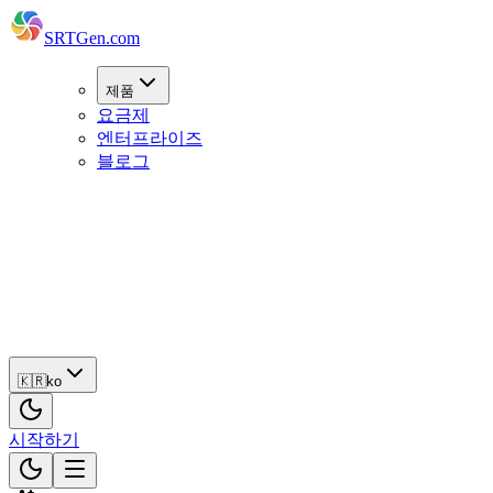
SRTGen
.com
제품
요금제
엔터프라이즈
블로그
🇰🇷
ko
시
작
하
기
🇰🇷
ko
시작하기