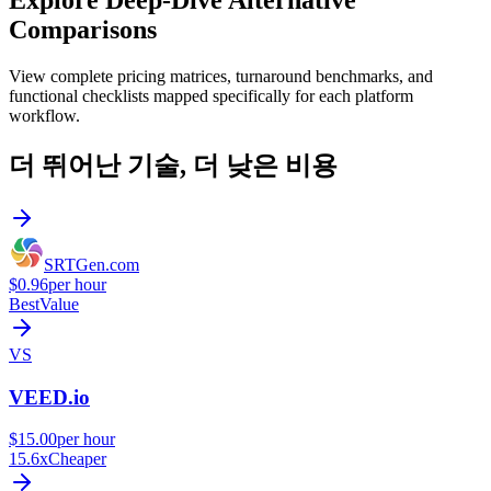
Explore Deep-Dive Alternative
Comparisons
View complete pricing matrices, turnaround benchmarks, and
functional checklists mapped specifically for each platform
workflow.
더 뛰어난 기술,
더 낮은 비용
SRTGen
.com
$0.96
per hour
Best
Value
VS
VEED.io
$15.00
per hour
15.6x
Cheaper