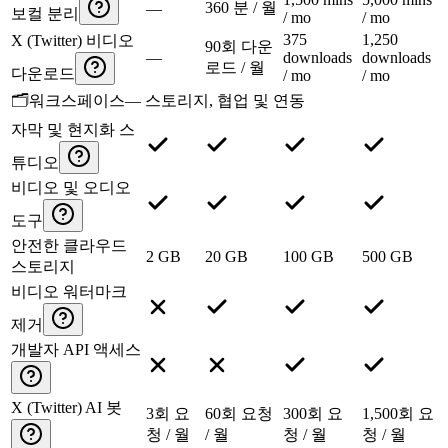
360 분 / 월
—
보컬 분리
/ mo
/ mo
375
1,250
X (Twitter) 비디오
90회 다운
—
downloads
downloads
로드 / 월
다운로드
/ mo
/ mo
🗂️
워크스페이스
—
스토리지, 협업 및 연동
자막 및 현지화 스
튜디오
비디오 및 오디오
도구
안전한 클라우드
2 GB
20 GB
100 GB
500 GB
스토리지
비디오 워터마크
제거
개발자 API 액세스
X (Twitter) AI 봇
3회 요
60회 요청
300회 요
1,500회 요
청 / 월
/ 월
청 / 월
청 / 월