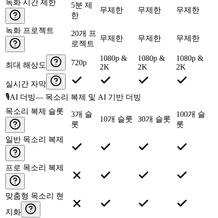
녹화 시간 제한
5분 제
무제한
무제한
무제한
한
녹화 프로젝트
20개 프
무제한
무제한
무제한
로젝트
1080p &
1080p &
1080p &
720p
최대 해상도
2K
2K
2K
실시간 자막
🎙️
AI 더빙
—
목소리 복제 및 AI 기반 더빙
목소리 복제 슬롯
3개 슬
100개 슬
10개 슬롯
30개 슬롯
롯
롯
일반 목소리 복제
프로 목소리 복제
맞춤형 목소리 현
지화