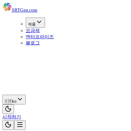
SRTGen
.com
제품
요금제
엔터프라이즈
블로그
🇰🇷
ko
시
작
하
기
🇰🇷
ko
시작하기