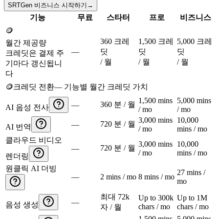
SRTGen 비즈니스 시작하기
→
기능
무료
스타터
프로
비즈니스
🪙
360 크레
1,500 크레
5,000 크레
월간 제공량
—
딧
딧
딧
크레딧은 결제 주
/ 월
/ 월
/ 월
기마다 갱신됩니
다
🪙
크레딧 전환
—
기능별 월간 크레딧 가치
1,500 mins
5,000 mins
360 분 / 월
—
AI 음성 전사
/ mo
/ mo
3,000 mins
10,000
720 분 / 월
—
AI 번역
/ mo
mins / mo
클라우드 비디오
3,000 mins
10,000
720 분 / 월
—
/ mo
mins / mo
렌더링
원클릭 AI 더빙
27 mins /
—
2 mins / mo
8 mins / mo
mo
최대 72k
Up to 300k
Up to 1M
—
음성 생성
chars / mo
chars / mo
자 / 월
1,500 mins
5,000 mins