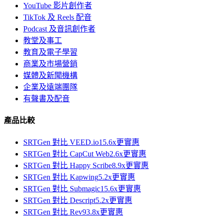
YouTube 影片創作者
TikTok 及 Reels 配音
Podcast 及音訊創作者
教堂及事工
教育及電子學習
商業及市場營銷
媒體及新聞機構
企業及遠端團隊
有聲書及配音
產品比較
SRTGen 對比
VEED.io
15.6x
更實惠
SRTGen 對比
CapCut Web
2.6x
更實惠
SRTGen 對比
Happy Scribe
8.9x
更實惠
SRTGen 對比
Kapwing
5.2x
更實惠
SRTGen 對比
Submagic
15.6x
更實惠
SRTGen 對比
Descript
5.2x
更實惠
SRTGen 對比
Rev
93.8x
更實惠