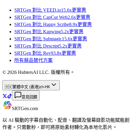
SRTGen 對比
VEED.io
15.6x
更實惠
SRTGen 對比
CapCut Web
2.6x
更實惠
SRTGen 對比
Happy Scribe
8.9x
更實惠
SRTGen 對比
Kapwing
5.2x
更實惠
SRTGen 對比
Submagic
15.6x
更實惠
SRTGen 對比
Descript
5.2x
更實惠
SRTGen 對比
Rev
93.8x
更實惠
所有競品替代方案
© 2026 HubtersAI LLC. 版權所有。
🇭🇰
繁體中文 (香港)
zh-HK
意見回饋
SRTGen
.com
以 AI 驅動的字幕自動化、配音、翻譯及螢幕錄影功能賦能創
作者。只需數秒，即可將原始素材轉化為本地化影片。