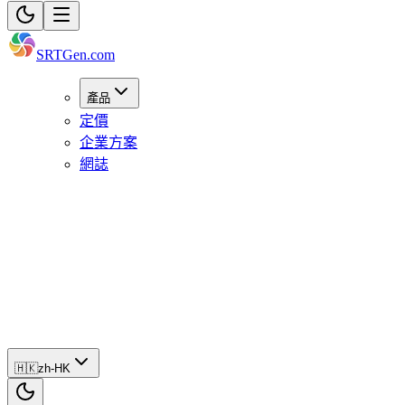
SRTGen
.com
產品
定價
企業方案
網誌
🇭🇰
zh-
HK
立
即
開
始
🇭🇰
zh-HK