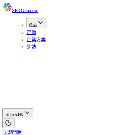
SRTGen
.com
產品
定價
企業方案
網誌
🇭🇰
zh-
HK
立
即
開
始
🇭🇰
zh-HK
立即開始