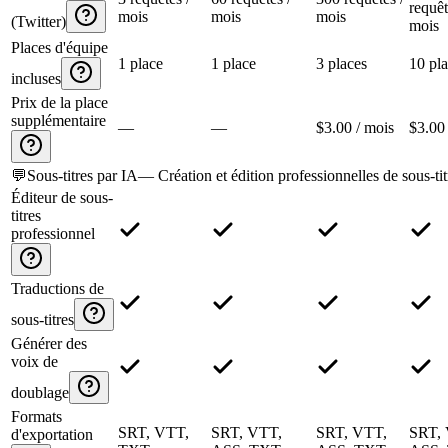
requêt
mois
mois
mois
(Twitter)
mois
Places d'équipe
1 place
1 place
3 places
10 pl
incluses
Prix de la place
supplémentaire
—
—
$3.00 / mois
$3.00 
💬
Sous-titres par IA
—
Création et édition professionnelles de sous-tit
Éditeur de sous-
titres
professionnel
Traductions de
sous-titres
Générer des
voix de
doublage
Formats
SRT, VTT,
SRT, VTT,
SRT, VTT,
SRT,
d'exportation