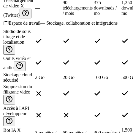
Téléchargement
90
375
1,250
de vidéo X
—
téléchargements
downloads /
downl
/ mois
mo
mo
(Twitter)
🗂️
Espace de travail
—
Stockage, collaboration et intégrations
Studio de sous-
titrage et de
localisation
Outils vidéo et
audio
Stockage cloud
2 Go
20 Go
100 Go
500 
sécurisé
Suppression du
filigrane vidéo
Accès à l'API
développeur
1,500
Bot IA X
3 requêtes /
60 requêtes /
300 requêtes /