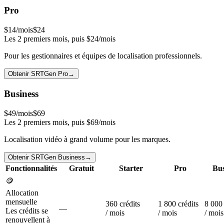
Pro
$14
/mois
$
24
Les 2 premiers mois, puis $24/mois
Pour les gestionnaires et équipes de localisation professionnels.
Obtenir SRTGen Pro
→
Business
$49
/mois
$
69
Les 2 premiers mois, puis $69/mois
Localisation vidéo à grand volume pour les marques.
Obtenir SRTGen Business
→
Fonctionnalités
Gratuit
Starter
Pro
Bus
🪙
Allocation
mensuelle
360 crédits
1 800 crédits
8 000 
—
Les crédits se
/ mois
/ mois
/ mois
renouvellent à