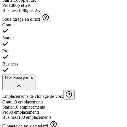
Starter
1080p et 2K
Pro
1080p et 2K
Business
1080p et 2K
Sous-titrage en direct
Gratuit
Starter
Pro
Business
🎙️
Doublage par IA
Emplacements de clonage de voix
Gratuit
3 emplacements
Starter
10 emplacements
Pro
30 emplacements
Business
100 emplacements
Clonage de voix standard