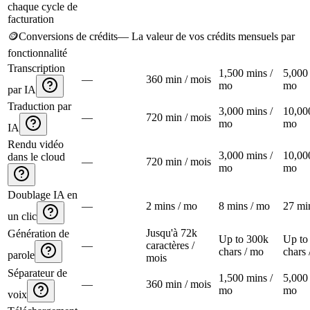
chaque cycle de
facturation
🪙
Conversions de crédits
—
La valeur de vos crédits mensuels par
fonctionnalité
Transcription
1,500 mins /
5,000 
—
360 min / mois
mo
mo
par IA
Traduction par
3,000 mins /
10,00
—
720 min / mois
mo
mo
IA
Rendu vidéo
3,000 mins /
10,00
dans le cloud
—
720 min / mois
mo
mo
Doublage IA en
—
2 mins / mo
8 mins / mo
27 mi
un clic
Jusqu'à 72k
Génération de
Up to 300k
Up to
—
caractères /
chars / mo
chars 
parole
mois
Séparateur de
1,500 mins /
5,000 
—
360 min / mois
mo
mo
voix