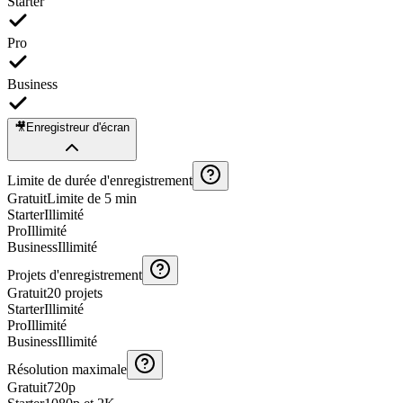
Starter
Pro
Business
🎥
Enregistreur d'écran
Limite de durée d'enregistrement
Gratuit
Limite de 5 min
Starter
Illimité
Pro
Illimité
Business
Illimité
Projets d'enregistrement
Gratuit
20 projets
Starter
Illimité
Pro
Illimité
Business
Illimité
Résolution maximale
Gratuit
720p