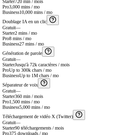
Starter
720 min / mois
Pro
3,000 mins / mo
Business
10,000 mins / mo
Doublage IA en un clic
Gratuit
—
Starter
2 mins / mo
Pro
8 mins / mo
Business
27 mins / mo
Génération de parole
Gratuit
—
Starter
Jusqu'à 72k caractères / mois
Pro
Up to 300k chars / mo
Business
Up to 1M chars / mo
Séparateur de voix
Gratuit
—
Starter
360 min / mois
Pro
1,500 mins / mo
Business
5,000 mins / mo
Téléchargement de vidéo X (Twitter)
Gratuit
—
Starter
90 téléchargements / mois
Pro
375 downloads / mo