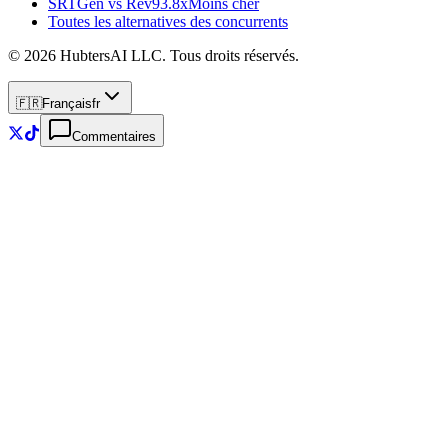
SRTGen vs
Rev
93.8x
Moins cher
Toutes les alternatives des concurrents
© 2026 HubtersAI LLC. Tous droits réservés.
🇫🇷
Français
fr
Commentaires