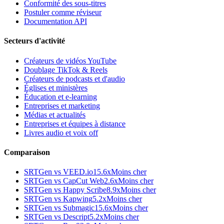
Conformité des sous-titres
Postuler comme réviseur
Documentation API
Secteurs d'activité
Créateurs de vidéos YouTube
Doublage TikTok & Reels
Créateurs de podcasts et d'audio
Églises et ministères
Éducation et e-learning
Entreprises et marketing
Médias et actualités
Entreprises et équipes à distance
Livres audio et voix off
Comparaison
SRTGen vs
VEED.io
15.6x
Moins cher
SRTGen vs
CapCut Web
2.6x
Moins cher
SRTGen vs
Happy Scribe
8.9x
Moins cher
SRTGen vs
Kapwing
5.2x
Moins cher
SRTGen vs
Submagic
15.6x
Moins cher
SRTGen vs
Descript
5.2x
Moins cher