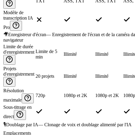
TXT
ASS, TXT
ASS, TXT
ASS,
Modèle de
transcription IA
Pro
🎥
Enregistreur d'écran
—
Enregistrement de l'écran et de la caméra da
navigateur
Limite de durée
Limite de 5
d'enregistrement
Illimité
Illimité
Illimit
min
Projets
d'enregistrement
20 projets
Illimité
Illimité
Illimit
Résolution
720p
1080p et 2K
1080p et 2K
1080p
maximale
Sous-titrage en
direct
🎙️
Doublage par IA
—
Clonage de voix et doublage alimenté par l'IA
Emplacements