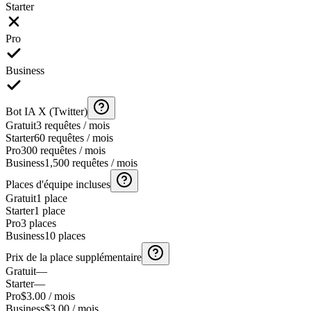
Starter
Pro
Business
Bot IA X (Twitter)
Gratuit
3 requêtes / mois
Starter
60 requêtes / mois
Pro
300 requêtes / mois
Business
1,500 requêtes / mois
Places d'équipe incluses
Gratuit
1 place
Starter
1 place
Pro
3 places
Business
10 places
Prix de la place supplémentaire
Gratuit
—
Starter
—
Pro
$3.00 / mois
Business
$3.00 / mois